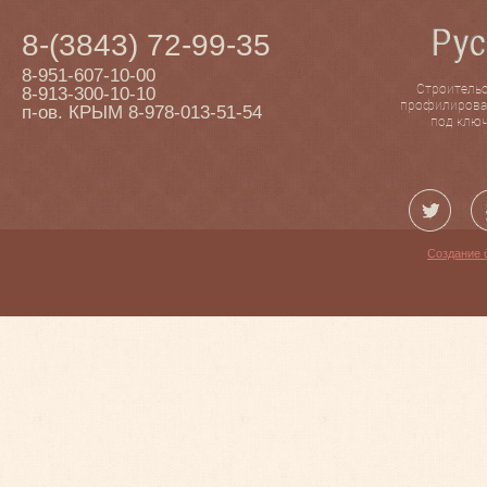
8-(3843) 72-99-35
8-951-607-10-00
Строительс
8-913-300-10-10
профилирован
п-ов. КРЫМ 8-978-013-51-54
под ключ
Создание 